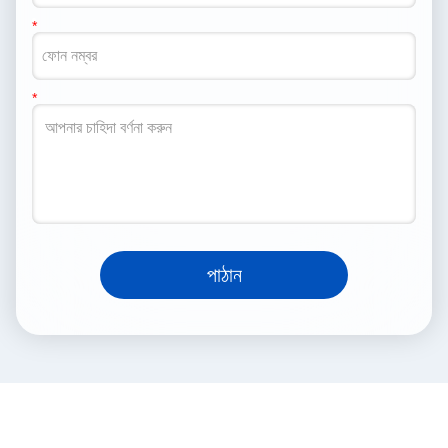
পাঠান