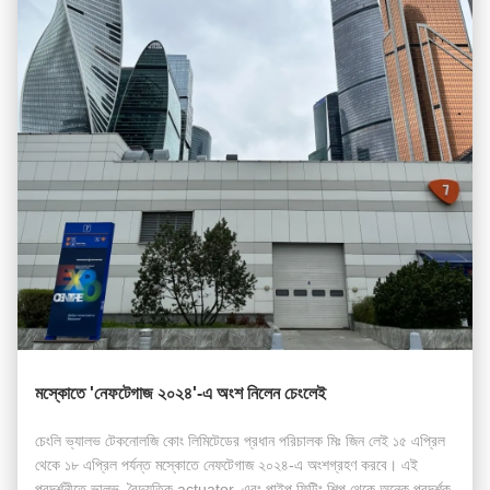
মস্কোতে 'নেফটেগাজ ২০২৪'-এ অংশ নিলেন চেংলেই
চেংলি ভ্যালভ টেকনোলজি কোং লিমিটেডের প্রধান পরিচালক মিঃ জিন লেই ১৫ এপ্রিল
থেকে ১৮ এপ্রিল পর্যন্ত মস্কোতে নেফটেগাজ ২০২৪-এ অংশগ্রহণ করবে। এই
প্রদর্শনীতে ভালভ, বৈদ্যুতিক actuator, এবং পাইপ ফিটিং শিল্প থেকে অনেক প্রদর্শক