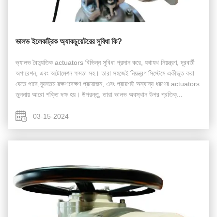
ভালভ ইলেকট্রিক অ্যাকচুয়েটরের সুবিধা কি?
ভ্যালভ বৈদ্যুতিক actuators বিভিন্ন সুবিধা প্রদান করে, যথাযথ নিয়ন্ত্রণ, দূরবর্তী
অপারেশন, এবং অটোমেশন ক্ষমতা সহ। তারা সহজেই নিয়ন্ত্রণ সিস্টেমে একীভূত করা
যেতে পারে,ন্যূনতম রক্ষণাবেক্ষণ প্রয়োজন, এবং প্রায়শই অন্যান্য ধরণের actuators
তুলনায় আরো শক্তি দক্ষ হয়। উপরন্তু, তারা ভালভ অবস্থান উপর প্রতিক্...
03-15-2024