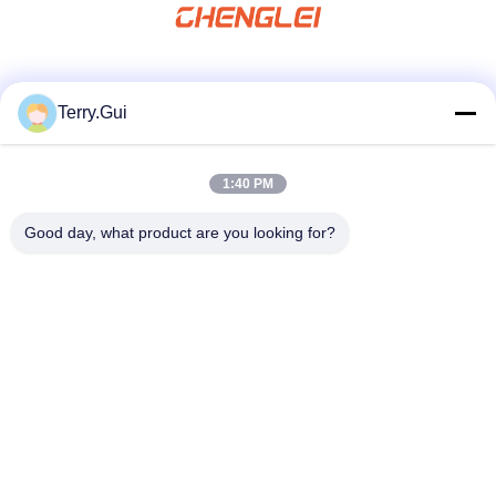
সোশ্যাল মিডিয়া
Terry.Gui
1:40 PM
দ্রুত যোগাযোগ
Good day, what product are you looking for?
টেল
86-519-8876-9153
ই-মেইল
terry.gui@cz-chenglei.com
ঠিকানা
বিল্ডিং এ৫, ইন্টেলিজেন্ট ইকুইপমেন্ট ইন্ডাস্ট্রিয়াল পার্ক, হেংশানকিয়াও টাউন, অর্থনৈতিক
উন্নয়ন অঞ্চল, চাংঝু সিটি, চীন