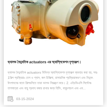
ভ্যালভ বৈদ্যুতিক actuators এর অ্যাপ্লিকেশন দৃশ্যকল্প।
ভ্যালভ বৈদ্যুতিক actuators বিভিন্ন অ্যাপ্লিকেশন দৃশ্যকল্প ব্যবহার করা হয়, সহঃ
1শিল্প প্রক্রিয়াঃ তেল ও গ্যাস, জল চিকিত্সা, রাসায়নিক প্রক্রিয়াকরণ এবং বিদ্যুৎ
উৎপাদনের মতো শিল্পগুলিতে তারা ভালভ নিয়ন্ত্রণ করে। 2. এইচভিএসি সিস্টেমঃ
তাপমাত্রা এবং বায়ু প্রবাহ বজায় রাখার জন্য হিটিং, বায়ুচলাচল এবং এয...
03-15-2024