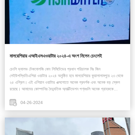
মালয়েশিয়ায় এআইএসএওয়াটার ২০২৪-এ অংশ নিলেন চেংলেই
চেংলি ভ্যালভ টেকনোলজি কোং লিমিটেডের প্রধান পরিচালক মিঃ জিন
লেইউপস্থিতিএশিয়া ওয়াটার ২০২৪ অনুষ্ঠিত হবে মালয়েশিয়ার কুয়ালালামপুরে ২৩ থেকে
২৫ এপ্রিল। এই এশিয়ান ওয়াটার এক্সপোতে অনেক প্রদর্শক এবং অনেক বড় স্কেল
রয়েছে। আমাদের কোম্পানির বৈদ্যুতিক অ্যাক্টিভেশন পণ্যগুলি অনেক গ্রাহককে
যোগাযোগ করতে এবং দ...
04-26-2024