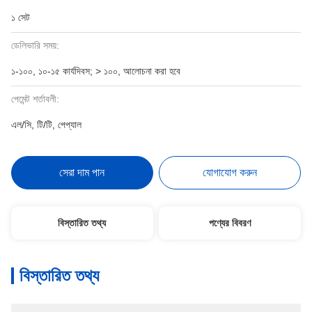
১ সেট
ডেলিভারি সময়:
১-১০০, ১০-১৫ কার্যদিবস; > ১০০, আলোচনা করা হবে
পেমেন্ট শর্তাবলী:
এল/সি, টি/টি, পেপ্যাল
সেরা দাম পান
যোগাযোগ করুন
বিস্তারিত তথ্য
পণ্যের বিবরণ
বিস্তারিত তথ্য