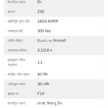
উৎপত্তি স্থল:
চীন
মডেল:
Z30
আউটপুট ঘূর্ণন গতি:
18/24 R/মিনিট
নামমাত্র টর্ক:
300 Nm
মোটর শক্তি:
0.৫৫/০.৭৫ কিলোওয়াট
নামমাত্র বর্তমান:
3.1/3.8 ক
ম্যানুয়াল গতির
1:1
অনুপাত:
সর্বোচ্চ স্টেম ব্যাস:
40 মিমি
রেফারেন্স ওজন:
30 কেজি
ফ্ল্যাঞ্জ নং:
F14
উৎপত্তি স্থল:
চাংঝো, জিয়াংসু, চীন