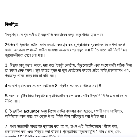
বিজ্ঞপ্তিঃ
1শুধুমাত্র যোগ্য কর্মী এই যন্ত্রপাতি ব্যবহারের জন্য অনুমোদিত হতে পারে
2উপরে উল্লিখিত কর্মীরা যখন সরঞ্জাম ব্যবহার করছে,প্রাসঙ্গিক ব্যবহারের নির্দেশিকা এবং/
অথবা অন্যান্য প্রোডাক্ট ফাইল সবসময় এমনভাবে প্রস্তুত করা উচিত যাতে এই নির্দেশিকার
প্রয়োজনীয়তা মেনে চলা যায়।
3. বিদ্যুৎ চালু করার আগে, দয়া করে ইনপুট ভোল্টেজ, ফ্রিকোয়েন্সি এবং সংযোগগুলি সঠিক কিনা
তা ডাবল চেক করুন। ভুল তারের ক্রম বা ভুল ভোল্টেজের কারণে মোটর ক্ষতি,রক্ষণাবেক্ষণ এবং
প্রতিস্থাপনের জন্য নির্মাতা দায়ী নয়।.
4সংযোগ ভ্যালভের সংযোগ বোল্টগুলি 8 শ্রেণীর কম হওয়া উচিত নয়।8.
5মেঘলা বা বৃষ্টির দিনে বৈদ্যুতিক ক্যাবিনেটের ক্যাপ এবং মোটর ইত্যাদি সিলিং এলাকা খোলা
উচিত নয়।
6. বৈদ্যুতিক actuator জন্য বিশেষ মোটর ব্যবহার করা হয়েছে, স্থায়ী সময় সংক্ষিপ্ত.
অবিচ্ছিন্ন কাজ সময় নাম প্লেট উপর নির্দিষ্ট সীমা অতিক্রম করা উচিত নয়।
7. যখন সরঞ্জামটি সাধারণত ব্যবহার করা হয় না, তখন এটি নিয়মিতভাবে পরীক্ষা করা,
রক্ষণাবেক্ষণ করা এবং সক্রিয় করা উচিত। প্রস্তাবিত ফ্রিকোয়েন্সি 1 বার / মাস, এবং
সময়কাল 10 মিনিটের কম হওয়া উচিত।