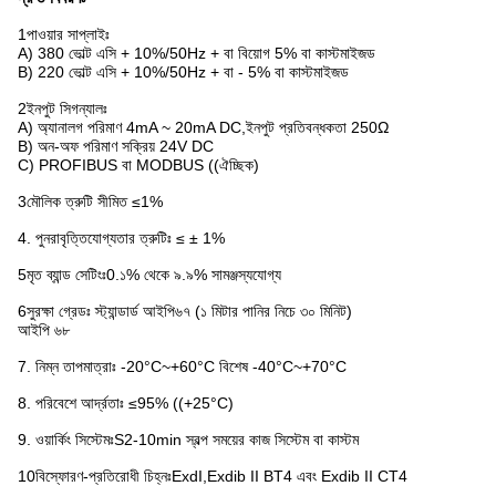
1পাওয়ার সাপ্লাইঃ
A) 380 ভোল্ট এসি + 10%/50Hz + বা বিয়োগ 5% বা কাস্টমাইজড
B) 220 ভোল্ট এসি + 10%/50Hz + বা - 5% বা কাস্টমাইজড
2ইনপুট সিগন্যালঃ
A) অ্যানালগ পরিমাণ 4mA ~ 20mA DC,ইনপুট প্রতিবন্ধকতা 250Ω
B) অন-অফ পরিমাণ সক্রিয় 24V DC
C) PROFIBUS বা MODBUS ((ঐচ্ছিক)
3মৌলিক ত্রুটি সীমিত ≤1%
4. পুনরাবৃত্তিযোগ্যতার ত্রুটিঃ ≤ ± 1%
5মৃত ব্যান্ড সেটিংঃ0.১% থেকে ৯.৯% সামঞ্জস্যযোগ্য
6সুরক্ষা গ্রেডঃ স্ট্যান্ডার্ড আইপি৬৭ (১ মিটার পানির নিচে ৩০ মিনিট)
আইপি ৬৮
7. নিম্ন তাপমাত্রাঃ -20°C~+60°C বিশেষ -40°C~+70°C
8. পরিবেশে আর্দ্রতাঃ ≤95% ((+25°C)
9. ওয়ার্কিং সিস্টেমঃS2-10min স্বল্প সময়ের কাজ সিস্টেম বা কাস্টম
10বিস্ফোরণ-প্রতিরোধী চিহ্নঃExdI,Exdib II BT4 এবং Exdib II CT4