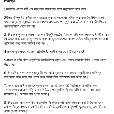
বিজ্ঞপ্তিঃ
1শুধুমাত্র যোগ্য কর্মী এই যন্ত্রপাতি ব্যবহারের জন্য অনুমোদিত হতে পারে
2উপরে উল্লিখিত কর্মীরা যখন সরঞ্জাম ব্যবহার করছে,প্রাসঙ্গিক ব্যবহারের নির্দেশিকা এবং/
অথবা অন্যান্য প্রোডাক্ট ফাইল সবসময় এমনভাবে প্রস্তুত করা উচিত যাতে এই নির্দেশিকার
প্রয়োজনীয়তা মেনে চলা যায়।
3. বিদ্যুৎ চালু করার আগে, দয়া করে ইনপুট ভোল্টেজ, ফ্রিকোয়েন্সি এবং সংযোগগুলি সঠিক কিনা
তা ডাবল চেক করুন। ভুল তারের ক্রম বা ভুল ভোল্টেজের কারণে মোটর ক্ষতি,রক্ষণাবেক্ষণ এবং
প্রতিস্থাপনের জন্য নির্মাতা দায়ী নয়।.
4সংযোগ ভ্যালভের সংযোগ বোল্টগুলি 8 শ্রেণীর কম হওয়া উচিত নয়।8.
5মেঘলা বা বৃষ্টির দিনে বৈদ্যুতিক ক্যাবিনেটের ক্যাপ এবং মোটর ইত্যাদি সিলিং এলাকা খোলা
উচিত নয়।
6. বৈদ্যুতিক actuator জন্য বিশেষ মোটর ব্যবহার করা হয়েছে, স্থায়ী সময় সংক্ষিপ্ত.
অবিচ্ছিন্ন কাজ সময় নাম প্লেট উপর নির্দিষ্ট সীমা অতিক্রম করা উচিত নয়।
7. যখন সরঞ্জামটি সাধারণত ব্যবহার করা হয় না, তখন এটি নিয়মিতভাবে পরীক্ষা করা,
রক্ষণাবেক্ষণ করা এবং সক্রিয় করা উচিত। প্রস্তাবিত ফ্রিকোয়েন্সি 1 বার / মাস, এবং
সময়কাল 10 মিনিটের কম হওয়া উচিত।
8. বিদ্যুতের সাথে সম্পর্কিত ক্যাপগুলি বিস্ফোরক পরিবেশে অপসারণ করা উচিত নয় যখন
এখনও বিদ্যুৎ রয়েছে। যখনই কেউ বৈদ্যুতিক ক্যাবিনেটের ক্যাপটি খুলতে চান, তখন বিদ্যুৎ
কেটে দেওয়া উচিত।