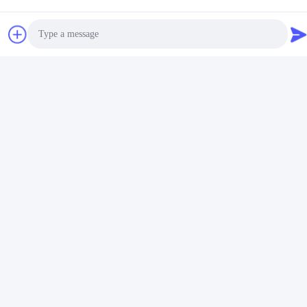
Photo
Video Call
Audio Call