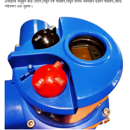
চেহারাকে অনুকূল করে তোলে,নির্ভুল টর্ক পরিমাপ,নির্ভুল ভালভ অবস্থান ভ্রমণ পরিমাপ,মোটর
পর্যবেক্ষণ এবং সুরক্ষা।