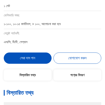
১ সেট
ডেলিভারি সময়:
১-১০০, ১০-১৫ কার্যদিবস; > ১০০, আলোচনা করা হবে
পেমেন্ট শর্তাবলী:
এল/সি, টি/টি, পেপ্যাল
সেরা দাম পান
যোগাযোগ করুন
বিস্তারিত তথ্য
পণ্যের বিবরণ
বিস্তারিত তথ্য