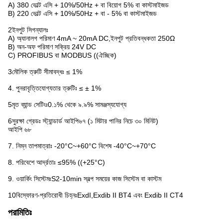
A) 380 ভোল্ট এসি + 10%/50Hz + বা বিয়োগ 5% বা কাস্টমাইজড
B) 220 ভোল্ট এসি + 10%/50Hz + বা - 5% বা কাস্টমাইজড
2ইনপুট সিগন্যালঃ
A) অ্যানালগ পরিমাণ 4mA ~ 20mA DC,ইনপুট প্রতিবন্ধকতা 250Ω
B) অন-অফ পরিমাণ সক্রিয় 24V DC
C) PROFIBUS বা MODBUS ((ঐচ্ছিক)
3মৌলিক ত্রুটি সীমাবদ্ধঃ ≤ 1%
4. পুনরাবৃত্তিযোগ্যতার ত্রুটিঃ ≤ ± 1%
5মৃত ব্যান্ড সেটিংঃ0.১% থেকে ৯.৯% সামঞ্জস্যযোগ্য
6সুরক্ষা গ্রেডঃ স্ট্যান্ডার্ড আইপি৬৭ (১ মিটার পানির নিচে ৩০ মিনিট)
আইপি ৬৮
7. নিম্ন তাপমাত্রাঃ -20°C~+60°C বিশেষ -40°C~+70°C
8. পরিবেশে আর্দ্রতাঃ ≤95% ((+25°C)
9. ওয়ার্কিং সিস্টেমঃS2-10min স্বল্প সময়ের কাজ সিস্টেম বা কাস্টম
10বিস্ফোরণ-প্রতিরোধী চিহ্নঃExdI,Exdib II BT4 এবং Exdib II CT4
পরামিতিঃ