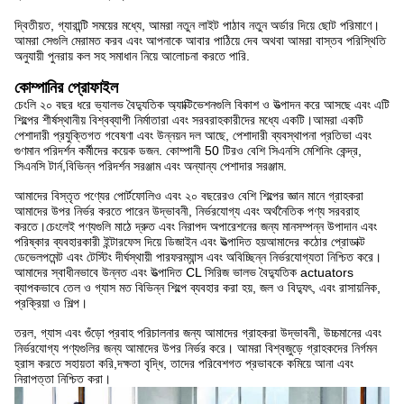
দ্বিতীয়ত, গ্যারান্টি সময়ের মধ্যে, আমরা নতুন লাইট পাঠাব নতুন অর্ডার দিয়ে ছোট পরিমাণে।
আমরা সেগুলি মেরামত করব এবং আপনাকে আবার পাঠিয়ে দেব অথবা আমরা বাস্তব পরিস্থিতি
অনুযায়ী পুনরায় কল সহ সমাধান নিয়ে আলোচনা করতে পারি.
কোম্পানির প্রোফাইল
চেংলি ২০ বছর ধরে ভ্যালভ বৈদ্যুতিক অ্যাক্টিভেশনগুলি বিকাশ ও উত্পাদন করে আসছে এবং এটি
শিল্পের শীর্ষস্থানীয় বিশ্বব্যাপী নির্মাতারা এবং সরবরাহকারীদের মধ্যে একটি।আমরা একটি
পেশাদারী প্রযুক্তিগত গবেষণা এবং উন্নয়ন দল আছে, পেশাদারী ব্যবস্থাপনা প্রতিভা এবং
গুণমান পরিদর্শন কর্মীদের কয়েক ডজন. কোম্পানী 50 টিরও বেশি সিএনসি মেশিনিং কেন্দ্র,
সিএনসি টার্ন,বিভিন্ন পরিদর্শন সরঞ্জাম এবং অন্যান্য পেশাদার সরঞ্জাম.
আমাদের বিস্তৃত পণ্যের পোর্টফোলিও এবং ২০ বছরেরও বেশি শিল্পের জ্ঞান মানে গ্রাহকরা
আমাদের উপর নির্ভর করতে পারেন উদ্ভাবনী, নির্ভরযোগ্য এবং অর্থনৈতিক পণ্য সরবরাহ
করতে।চেংলেই পণ্যগুলি মাঠে দ্রুত এবং নিরাপদ অপারেশনের জন্য মানসম্পন্ন উপাদান এবং
পরিষ্কার ব্যবহারকারী ইন্টারফেস দিয়ে ডিজাইন এবং উত্পাদিত হয়আমাদের কঠোর প্রোডাক্ট
ডেভেলপমেন্ট এবং টেস্টিং দীর্ঘস্থায়ী পারফরম্যান্স এবং অবিচ্ছিন্ন নির্ভরযোগ্যতা নিশ্চিত করে।
আমাদের স্বাধীনভাবে উন্নত এবং উত্পাদিত CL সিরিজ ভালভ বৈদ্যুতিক actuators
ব্যাপকভাবে তেল ও গ্যাস মত বিভিন্ন শিল্পে ব্যবহার করা হয়, জল ও বিদ্যুৎ, এবং রাসায়নিক,
প্রক্রিয়া ও শিল্প।
তরল, গ্যাস এবং গুঁড়ো প্রবাহ পরিচালনার জন্য আমাদের গ্রাহকরা উদ্ভাবনী, উচ্চমানের এবং
নির্ভরযোগ্য পণ্যগুলির জন্য আমাদের উপর নির্ভর করে। আমরা বিশ্বজুড়ে গ্রাহকদের নির্গমন
হ্রাস করতে সহায়তা করি,দক্ষতা বৃদ্ধি, তাদের পরিবেশগত প্রভাবকে কমিয়ে আনা এবং
নিরাপত্তা নিশ্চিত করা।