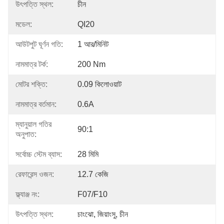
উৎপত্তি স্থল:
চীন
মডেল:
QI20
আউটপুট ঘূর্ণন গতি:
1 আর/মিনিট
নামমাত্র টর্ক:
200 Nm
মোটর শক্তি:
0.09 কিলোওয়াট
নামমাত্র বর্তমান:
0.6A
ম্যানুয়াল গতির
90:1
অনুপাত:
সর্বোচ্চ স্টেম ব্যাস:
28 মিমি
রেফারেন্স ওজন:
12.7 কেজি
ফ্ল্যাঞ্জ নং:
F07/F10
উৎপত্তি স্থল:
চাংঝো, জিয়াংসু, চীন