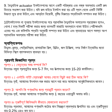
9. বৈদ্যুতিক actuator ইনস্টলেশনের আগে একটি পরিষ্কার এবং শুষ্ক অবস্থায় একটি রুম
ভিতরে সংরক্ষণ করা উচিত। যদি রুম বাইরে ইনস্টল করা হয় এটি স্থল থেকে একটি নির্দিষ্ট
উচ্চতা দূরে রাখা উচিত,এবং আর্দ্রতা বিরোধী, বৃষ্টির বিরুদ্ধে পদ্ধতিগুলি সম্পাদন করা উচিত।
10ইনস্টলেশন বা পুনরায় ইনস্টলেশনের পরে প্রাথমিক বৈদ্যুতিক অপারেশন প্রয়োজন হলেও,
খোলা / বন্ধ দিকটি পরীক্ষা করার জন্য ভালভটি মাঝারি অবস্থানে থাকা উচিত।পরীক্ষাগুলি
একের পর এক কমিশনিং পদ্ধতি অনুযায়ী সম্পন্ন করা উচিত এবং ব্যবহারের আগে সমস্ত অংশ
স্বাভাবিক অবস্থায় পরীক্ষা করা উচিত.
অ্যাপ্লিকেশনঃ
বিদ্যুৎ কেন্দ্র, পেট্রোলিয়াম, রাসায়নিক শিল্প, বিল্ডিং, জল চিকিত্সা, নগর নির্মাণ ইত্যাদির মতো
বিভিন্ন শিল্পে ব্যাপকভাবে ব্যবহৃত হয়।
প্রায়শই জিজ্ঞাসিত প্রশ্ন
প্রশ্ন ১। নেতৃত্বের সময় সম্পর্কে কি?
উত্তরঃ নমুনা প্রস্তুতির জন্য 5-7 দিন, ভর উত্পাদনের জন্য 15-20 কার্যদিবস।
প্রশ্ন ২। এলইডি লাইট প্রোডাক্টে আমার লোগো প্রিন্ট করা ঠিক আছে কি?
উত্তরঃ হ্যাঁ, আমাদের উৎপাদন শুরু করার আগে দয়া করে আমাদের আনুষ্ঠানিকভাবে জানান।
প্রশ্ন 3: আপনি কি পণ্যগুলির জন্য গ্যারান্টি প্রদান করেন?
উত্তরঃ হ্যাঁ, আমরা আমাদের পণ্যগুলির জন্য 1 বছরের ওয়ারেন্টি অফার করি।
প্রশ্ন ৪ঃ ত্রুটিপূর্ণ জিনিসগুলি কীভাবে মোকাবেলা করবেন?
উত্তরঃ প্রথমত, আমাদের পণ্যগুলি কঠোর মান নিয়ন্ত্রণ ব্যবস্থায় উত্পাদিত হয় এবং ত্রুটিযুক্ত
হার 0.2% এরও কম হবে।