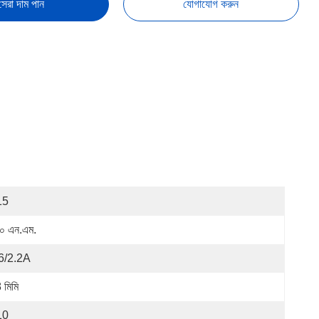
সেরা দাম পান
যোগাযোগ করুন
15
০ এন.এম.
6/2.2A
 মিমি
10