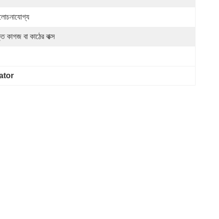
োচনাযোগ্য
ত কাগজ বা কাঠের বাক্স
tuator