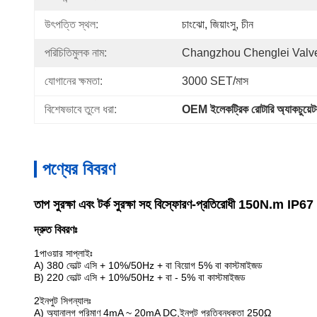
উৎপত্তি স্থল:
চাংঝো, জিয়াংসু, চীন
পরিচিতিমুলক নাম:
Changzhou Chenglei Valve
যোগানের ক্ষমতা:
3000 SET/মাস
বিশেষভাবে তুলে ধরা:
OEM ইলেকট্রিক রোটারি অ্যাকচুয়েট
পণ্যের বিবরণ
তাপ সুরক্ষা এবং টর্ক সুরক্ষা সহ বিস্ফোরণ-প্রতিরোধী 150N.m IP67 মা
দ্রুত বিবরণঃ
1পাওয়ার সাপ্লাইঃ
A) 380 ভোল্ট এসি + 10%/50Hz + বা বিয়োগ 5% বা কাস্টমাইজড
B) 220 ভোল্ট এসি + 10%/50Hz + বা - 5% বা কাস্টমাইজড
2ইনপুট সিগন্যালঃ
A) অ্যানালগ পরিমাণ 4mA ~ 20mA DC,ইনপুট প্রতিবন্ধকতা 250Ω