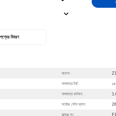
পণ্যের বিবরণ
মডেল:
Z
নামমাত্র টর্ক:
১৫
নামমাত্র বর্তমান:
1.
সর্বোচ্চ স্টেম ব্যাস:
28
ফ্ল্যাঞ্জ নং:
F