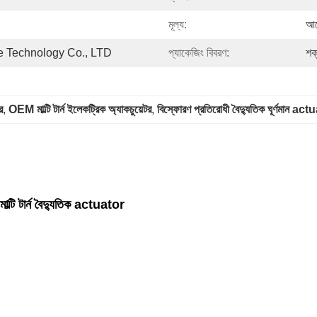
মূল্য:
আল
 Technology Co., LTD
প্যাকেজিং বিবরণ:
শক্
র
, 
OEM মাল্টি টার্ন ইলেকট্রিক অ্যাকচুয়েটর
, 
বিস্ফোরণ প্রতিরোধী বৈদ্যুতিক ঘূর্ণমান ac
ল্টি টার্ন বৈদ্যুতিক actuator