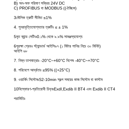
B) অন-অফ পরিমাণ সক্রিয় 24V DC
C) PROFIBUS বা MODBUS ((ঐচ্ছিক)
3মৌলিক ত্রুটি সীমিত ≤1%
4. পুনরাবৃত্তিযোগ্যতার ত্রুটিঃ ≤ ± 1%
5মৃত ব্যান্ড সেটিংঃ0.১% থেকে ৯.৯% সামঞ্জস্যযোগ্য
6সুরক্ষা গ্রেডঃ স্ট্যান্ডার্ড আইপি৬৭ (১ মিটার পানির নিচে ৩০ মিনিট)
আইপি ৬৮
7. নিম্ন তাপমাত্রাঃ -20°C~+60°C বিশেষ -40°C~+70°C
8. পরিবেশে আর্দ্রতাঃ ≤95% ((+25°C)
9. ওয়ার্কিং সিস্টেমঃS2-10min স্বল্প সময়ের কাজ সিস্টেম বা কাস্টম
10বিস্ফোরণ-প্রতিরোধী চিহ্নঃExdI,Exdib II BT4 এবং Exdib II CT4
পরামিতিঃ