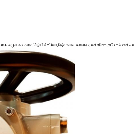
রাকে অনুকূল করে তোলে,নির্ভুল টর্ক পরিমাপ,নির্ভুল ভালভ অবস্থান ভ্রমণ পরিমাপ,মোটর পর্যবেক্ষণ এবং