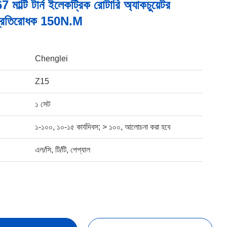
ল্টি টার্ন ইলেকট্রিক রোটারি অ্যাকচুয়েটর
প্রতিরোধক 150N.M
Chenglei
Z15
১ সেট
১-১০০, ১০-১৫ কার্যদিবস; > ১০০, আলোচনা করা হবে
এল/সি, টি/টি, পেপ্যাল