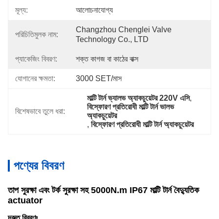
মূল্য:
আলোচনাযোগ্য
Changzhou Chenglei Valve 
পরিচিতিমুলক নাম:
Technology Co., LTD
প্যাকেজিং বিবরণ:
শক্ত কাগজ বা কাঠের বাক্স
যোগানের ক্ষমতা:
3000 SET/মাস
মাল্টি টার্ন ভ্যালভ অ্যাকচুয়েটর 220V এসি
, 
বিস্ফোরণ প্রতিরোধী মাল্টি টার্ন ভালভ 
বিশেষভাবে তুলে ধরা:
অ্যাকচুয়েটর
, 
বিস্ফোরণ প্রতিরোধী মাল্টি টার্ন অ্যাকচুয়েটর
পণ্যের বিবরণ
তাপ সুরক্ষা এবং টর্ক সুরক্ষা সহ 5000N.m IP67 মাল্টি টার্ন বৈদ্যুতিক
actuator
দ্রুত বিবরণঃ