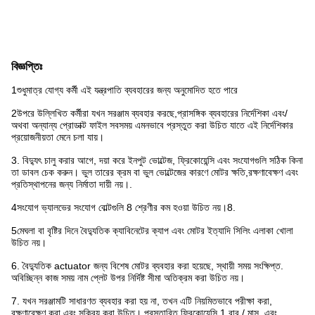
বিজ্ঞপ্তিঃ
1শুধুমাত্র যোগ্য কর্মী এই যন্ত্রপাতি ব্যবহারের জন্য অনুমোদিত হতে পারে
2উপরে উল্লিখিত কর্মীরা যখন সরঞ্জাম ব্যবহার করছে,প্রাসঙ্গিক ব্যবহারের নির্দেশিকা এবং/
অথবা অন্যান্য প্রোডাক্ট ফাইল সবসময় এমনভাবে প্রস্তুত করা উচিত যাতে এই নির্দেশিকার
প্রয়োজনীয়তা মেনে চলা যায়।
3. বিদ্যুৎ চালু করার আগে, দয়া করে ইনপুট ভোল্টেজ, ফ্রিকোয়েন্সি এবং সংযোগগুলি সঠিক কিনা
তা ডাবল চেক করুন। ভুল তারের ক্রম বা ভুল ভোল্টেজের কারণে মোটর ক্ষতি,রক্ষণাবেক্ষণ এবং
প্রতিস্থাপনের জন্য নির্মাতা দায়ী নয়।.
4সংযোগ ভ্যালভের সংযোগ বোল্টগুলি 8 শ্রেণীর কম হওয়া উচিত নয়।8.
5মেঘলা বা বৃষ্টির দিনে বৈদ্যুতিক ক্যাবিনেটের ক্যাপ এবং মোটর ইত্যাদি সিলিং এলাকা খোলা
উচিত নয়।
6. বৈদ্যুতিক actuator জন্য বিশেষ মোটর ব্যবহার করা হয়েছে, স্থায়ী সময় সংক্ষিপ্ত.
অবিচ্ছিন্ন কাজ সময় নাম প্লেট উপর নির্দিষ্ট সীমা অতিক্রম করা উচিত নয়।
7. যখন সরঞ্জামটি সাধারণত ব্যবহার করা হয় না, তখন এটি নিয়মিতভাবে পরীক্ষা করা,
রক্ষণাবেক্ষণ করা এবং সক্রিয় করা উচিত। প্রস্তাবিত ফ্রিকোয়েন্সি 1 বার / মাস, এবং