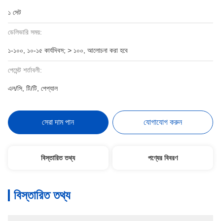
১ সেট
ডেলিভারি সময়:
১-১০০, ১০-১৫ কার্যদিবস; > ১০০, আলোচনা করা হবে
পেমেন্ট শর্তাবলী:
এল/সি, টি/টি, পেপ্যাল
সেরা দাম পান
যোগাযোগ করুন
বিস্তারিত তথ্য
পণ্যের বিবরণ
বিস্তারিত তথ্য