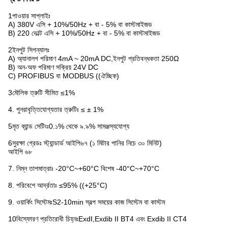
1পাওয়ার সাপ্লাইঃ
A) 380V এসি + 10%/50Hz + বা - 5% বা কাস্টমাইজড
B) 220 ভোল্ট এসি + 10%/50Hz + বা - 5% বা কাস্টমাইজড
2ইনপুট সিগন্যালঃ
A) অ্যানালগ পরিমাণ 4mA ~ 20mA DC,ইনপুট প্রতিবন্ধকতা 250Ω
B) অন-অফ পরিমাণ সক্রিয় 24V DC
C) PROFIBUS বা MODBUS ((ঐচ্ছিক)
3মৌলিক ত্রুটি সীমিত ≤1%
4. পুনরাবৃত্তিযোগ্যতার ত্রুটিঃ ≤ ± 1%
5মৃত ব্যান্ড সেটিংঃ0.১% থেকে ৯.৯% সামঞ্জস্যযোগ্য
6সুরক্ষা গ্রেডঃ স্ট্যান্ডার্ড আইপি৬৭ (১ মিটার পানির নিচে ৩০ মিনিট)
আইপি ৬৮
7. নিম্ন তাপমাত্রাঃ -20°C~+60°C বিশেষ -40°C~+70°C
8. পরিবেশে আর্দ্রতাঃ ≤95% ((+25°C)
9. ওয়ার্কিং সিস্টেমঃS2-10min স্বল্প সময়ের কাজ সিস্টেম বা কাস্টম
10বিস্ফোরণ প্রতিরোধী চিহ্নঃExdI,Exdib II BT4 এবং Exdib II CT4