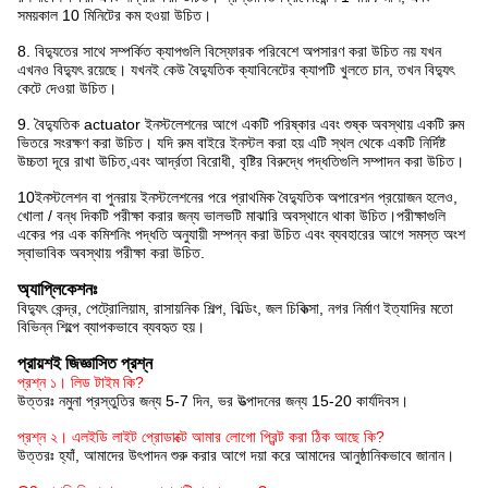
সময়কাল 10 মিনিটের কম হওয়া উচিত।
8. বিদ্যুতের সাথে সম্পর্কিত ক্যাপগুলি বিস্ফোরক পরিবেশে অপসারণ করা উচিত নয় যখন
এখনও বিদ্যুৎ রয়েছে। যখনই কেউ বৈদ্যুতিক ক্যাবিনেটের ক্যাপটি খুলতে চান, তখন বিদ্যুৎ
কেটে দেওয়া উচিত।
9. বৈদ্যুতিক actuator ইনস্টলেশনের আগে একটি পরিষ্কার এবং শুষ্ক অবস্থায় একটি রুম
ভিতরে সংরক্ষণ করা উচিত। যদি রুম বাইরে ইনস্টল করা হয় এটি স্থল থেকে একটি নির্দিষ্ট
উচ্চতা দূরে রাখা উচিত,এবং আর্দ্রতা বিরোধী, বৃষ্টির বিরুদ্ধে পদ্ধতিগুলি সম্পাদন করা উচিত।
10ইনস্টলেশন বা পুনরায় ইনস্টলেশনের পরে প্রাথমিক বৈদ্যুতিক অপারেশন প্রয়োজন হলেও,
খোলা / বন্ধ দিকটি পরীক্ষা করার জন্য ভালভটি মাঝারি অবস্থানে থাকা উচিত।পরীক্ষাগুলি
একের পর এক কমিশনিং পদ্ধতি অনুযায়ী সম্পন্ন করা উচিত এবং ব্যবহারের আগে সমস্ত অংশ
স্বাভাবিক অবস্থায় পরীক্ষা করা উচিত.
অ্যাপ্লিকেশনঃ
বিদ্যুৎ কেন্দ্র, পেট্রোলিয়াম, রাসায়নিক শিল্প, বিল্ডিং, জল চিকিত্সা, নগর নির্মাণ ইত্যাদির মতো
বিভিন্ন শিল্পে ব্যাপকভাবে ব্যবহৃত হয়।
প্রায়শই জিজ্ঞাসিত প্রশ্ন
প্রশ্ন ১। লিড টাইম কি?
উত্তরঃ নমুনা প্রস্তুতির জন্য 5-7 দিন, ভর উত্পাদনের জন্য 15-20 কার্যদিবস।
প্রশ্ন ২। এলইডি লাইট প্রোডাক্টে আমার লোগো প্রিন্ট করা ঠিক আছে কি?
উত্তরঃ হ্যাঁ, আমাদের উৎপাদন শুরু করার আগে দয়া করে আমাদের আনুষ্ঠানিকভাবে জানান।