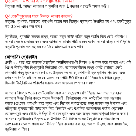
Q3
.
আপনি কি পণ্যের জন্য গ্যারান্টি প্রদান করেন?
উত্তরঃ হ্যাঁ, আমরা আমাদের পণ্যগুলির জন্য 1 বছরের ওয়ারেন্টি অফার করি।
Q4
.
ত্রুটিযুক্তদের সাথে কিভাবে আচরণ করবেন?
উত্তরঃ প্রথমত, আমাদের পণ্যগুলি কঠোর মান নিয়ন্ত্রণ ব্যবস্থায় উত্পাদিত হয় এবং ত্রুটিযুক্ত
হার 0.2% এরও কম হবে।
দ্বিতীয়ত, গ্যারান্টি সময়ের মধ্যে, আমরা নতুন লাইট পাঠাব নতুন অর্ডার দিয়ে ছোট পরিমাণে।
আমরা সেগুলি মেরামত করব এবং আপনাকে আবার পাঠিয়ে দেব অথবা আমরা বাস্তব পরিস্থিতি
অনুযায়ী পুনরায় কল সহ সমাধান নিয়ে আলোচনা করতে পারি.
কোম্পানির প্রোফাইল
চেংলি ২০ বছর ধরে ভ্যালভ বৈদ্যুতিক অ্যাক্টিভেশনগুলি বিকাশ ও উত্পাদন করে আসছে এবং এটি
শিল্পের শীর্ষস্থানীয় বিশ্বব্যাপী নির্মাতারা এবং সরবরাহকারীদের মধ্যে একটি।আমরা একটি
পেশাদারী প্রযুক্তিগত গবেষণা এবং উন্নয়ন দল আছে, পেশাদারী ব্যবস্থাপনা প্রতিভা এবং
গুণমান পরিদর্শন কর্মীদের কয়েক ডজন. কোম্পানী 50 টিরও বেশি সিএনসি মেশিনিং কেন্দ্র,
সিএনসি টার্ন,বিভিন্ন পরিদর্শন সরঞ্জাম এবং অন্যান্য পেশাদার সরঞ্জাম.
আমাদের বিস্তৃত পণ্যের পোর্টফোলিও এবং ২০ বছরেরও বেশি শিল্পের জ্ঞান মানে গ্রাহকরা
আমাদের উপর নির্ভর করতে পারেন উদ্ভাবনী, নির্ভরযোগ্য এবং অর্থনৈতিক পণ্য সরবরাহ
করতে।চেংলেই পণ্যগুলি মাঠে দ্রুত এবং নিরাপদ অপারেশনের জন্য মানসম্পন্ন উপাদান এবং
পরিষ্কার ব্যবহারকারী ইন্টারফেস দিয়ে ডিজাইন এবং উত্পাদিত হয়আমাদের কঠোর প্রোডাক্ট
ডেভেলপমেন্ট এবং টেস্টিং দীর্ঘস্থায়ী পারফরম্যান্স এবং অবিচ্ছিন্ন নির্ভরযোগ্যতা নিশ্চিত করে।
আমাদের স্বাধীনভাবে উন্নত এবং উত্পাদিত CL সিরিজ ভালভ বৈদ্যুতিক actuators
ব্যাপকভাবে তেল ও গ্যাস মত বিভিন্ন শিল্পে ব্যবহার করা হয়, জল ও বিদ্যুৎ, এবং রাসায়নিক,
প্রক্রিয়া ও শিল্প।