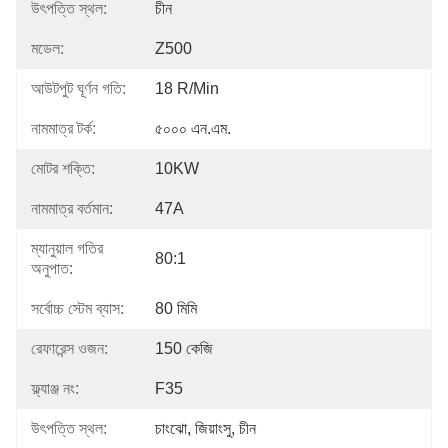
উৎপত্তি স্থল:
চীন
মডেল:
Z500
আউটপুট ঘূর্ণন গতি:
18 R/min
নামমাত্র টর্ক:
৫০০০ এন.এম.
মোটর শক্তি:
10KW
নামমাত্র বর্তমান:
47A
ম্যানুয়াল গতির
80:1
অনুপাত:
সর্বোচ্চ স্টেম ব্যাস:
80 মিমি
রেফারেন্স ওজন:
150 কেজি
ফ্ল্যাঞ্জ নং:
F35
উৎপত্তি স্থল:
চাংঝো, জিয়াংসু, চীন