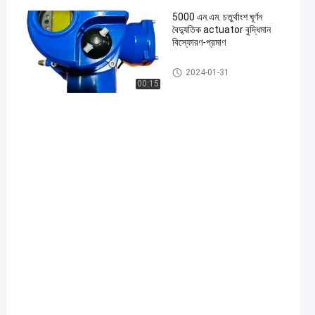
5000 এন.এম. চতুর্থাংশ ঘূর্ণন
বৈদ্যুতিক actuator বুদ্ধিমান
বিস্ফোরণ-প্রমাণ
ইলেকট্রিক পার্ট টার্ন অ্যাকচুয়েটর
2024-01-31
00:15