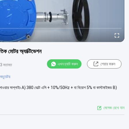
তিক মোটর অ্যাক্টিভেশন
এখন চ্যাট করুন
শেয়ার করুন
3 মতামত
কচুয়েটর
রণঃ 1পাওয়ার সাপ্লাইঃ A) 380 ভোল্ট এসি + 10%/50Hz + বা বিয়োগ 5% বা কাস্টমাইজড B)
মেসেজ রেখে যান