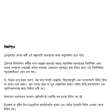
বিজ্ঞপ্তিঃ
1শুধুমাত্র যোগ্য কর্মী এই যন্ত্রপাতি ব্যবহারের জন্য অনুমোদিত হতে পারে
2উপরে উল্লিখিত কর্মীরা যখন সরঞ্জাম ব্যবহার করছে,প্রাসঙ্গিক ব্যবহারের নির্দেশিকা এবং/
অথবা অন্যান্য প্রোডাক্ট ফাইল সবসময় এমনভাবে প্রস্তুত করা উচিত যাতে এই নির্দেশিকার
প্রয়োজনীয়তা মেনে চলা যায়।
3. বিদ্যুৎ চালু করার আগে, দয়া করে ইনপুট ভোল্টেজ, ফ্রিকোয়েন্সি এবং সংযোগগুলি সঠিক কিনা
তা ডাবল চেক করুন। ভুল তারের ক্রম বা ভুল ভোল্টেজের কারণে মোটর ক্ষতি,রক্ষণাবেক্ষণ এবং
প্রতিস্থাপনের জন্য নির্মাতা দায়ী নয়।.
4সংযোগ ভ্যালভের সংযোগ বোল্টগুলি 8 শ্রেণীর কম হওয়া উচিত নয়।8.
5মেঘলা বা বৃষ্টির দিনে বৈদ্যুতিক ক্যাবিনেটের ক্যাপ এবং মোটর ইত্যাদি সিলিং এলাকা খোলা
উচিত নয়।