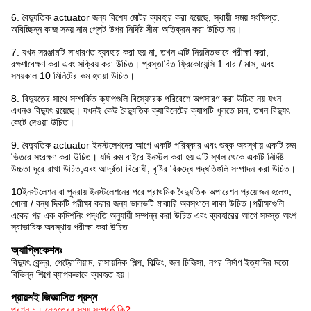
6. বৈদ্যুতিক actuator জন্য বিশেষ মোটর ব্যবহার করা হয়েছে, স্থায়ী সময় সংক্ষিপ্ত.
অবিচ্ছিন্ন কাজ সময় নাম প্লেট উপর নির্দিষ্ট সীমা অতিক্রম করা উচিত নয়।
7. যখন সরঞ্জামটি সাধারণত ব্যবহার করা হয় না, তখন এটি নিয়মিতভাবে পরীক্ষা করা,
রক্ষণাবেক্ষণ করা এবং সক্রিয় করা উচিত। প্রস্তাবিত ফ্রিকোয়েন্সি 1 বার / মাস, এবং
সময়কাল 10 মিনিটের কম হওয়া উচিত।
8. বিদ্যুতের সাথে সম্পর্কিত ক্যাপগুলি বিস্ফোরক পরিবেশে অপসারণ করা উচিত নয় যখন
এখনও বিদ্যুৎ রয়েছে। যখনই কেউ বৈদ্যুতিক ক্যাবিনেটের ক্যাপটি খুলতে চান, তখন বিদ্যুৎ
কেটে দেওয়া উচিত।
9. বৈদ্যুতিক actuator ইনস্টলেশনের আগে একটি পরিষ্কার এবং শুষ্ক অবস্থায় একটি রুম
ভিতরে সংরক্ষণ করা উচিত। যদি রুম বাইরে ইনস্টল করা হয় এটি স্থল থেকে একটি নির্দিষ্ট
উচ্চতা দূরে রাখা উচিত,এবং আর্দ্রতা বিরোধী, বৃষ্টির বিরুদ্ধে পদ্ধতিগুলি সম্পাদন করা উচিত।
10ইনস্টলেশন বা পুনরায় ইনস্টলেশনের পরে প্রাথমিক বৈদ্যুতিক অপারেশন প্রয়োজন হলেও,
খোলা / বন্ধ দিকটি পরীক্ষা করার জন্য ভালভটি মাঝারি অবস্থানে থাকা উচিত।পরীক্ষাগুলি
একের পর এক কমিশনিং পদ্ধতি অনুযায়ী সম্পন্ন করা উচিত এবং ব্যবহারের আগে সমস্ত অংশ
স্বাভাবিক অবস্থায় পরীক্ষা করা উচিত.
অ্যাপ্লিকেশনঃ
বিদ্যুৎ কেন্দ্র, পেট্রোলিয়াম, রাসায়নিক শিল্প, বিল্ডিং, জল চিকিত্সা, নগর নির্মাণ ইত্যাদির মতো
বিভিন্ন শিল্পে ব্যাপকভাবে ব্যবহৃত হয়।
প্রায়শই জিজ্ঞাসিত প্রশ্ন
প্রশ্ন ১। নেতৃত্বের সময় সম্পর্কে কি?