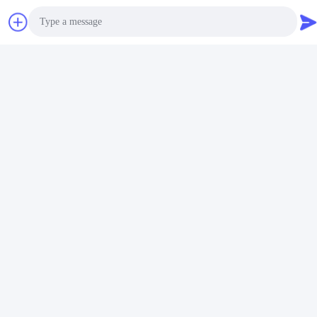
Photo
Video Call
Audio Call