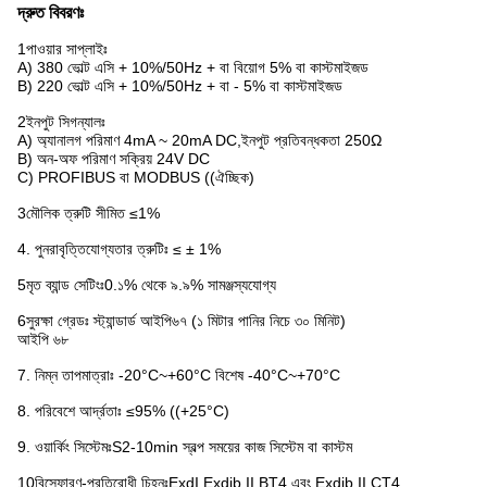
দ্রুত বিবরণঃ
1পাওয়ার সাপ্লাইঃ
A) 380 ভোল্ট এসি + 10%/50Hz + বা বিয়োগ 5% বা কাস্টমাইজড
B) 220 ভোল্ট এসি + 10%/50Hz + বা - 5% বা কাস্টমাইজড
2ইনপুট সিগন্যালঃ
A) অ্যানালগ পরিমাণ 4mA ~ 20mA DC,ইনপুট প্রতিবন্ধকতা 250Ω
B) অন-অফ পরিমাণ সক্রিয় 24V DC
C) PROFIBUS বা MODBUS ((ঐচ্ছিক)
3মৌলিক ত্রুটি সীমিত ≤1%
4. পুনরাবৃত্তিযোগ্যতার ত্রুটিঃ ≤ ± 1%
5মৃত ব্যান্ড সেটিংঃ0.১% থেকে ৯.৯% সামঞ্জস্যযোগ্য
6সুরক্ষা গ্রেডঃ স্ট্যান্ডার্ড আইপি৬৭ (১ মিটার পানির নিচে ৩০ মিনিট)
আইপি ৬৮
7. নিম্ন তাপমাত্রাঃ -20°C~+60°C বিশেষ -40°C~+70°C
8. পরিবেশে আর্দ্রতাঃ ≤95% ((+25°C)
9. ওয়ার্কিং সিস্টেমঃS2-10min স্বল্প সময়ের কাজ সিস্টেম বা কাস্টম
10বিস্ফোরণ-প্রতিরোধী চিহ্নঃExdI,Exdib II BT4 এবং Exdib II CT4