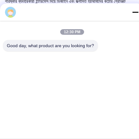
পরিষ্কার ব্যবহারকারী ইন্টারফেস দিয়ে ডিজাইন এবং উত্পাদিত হয়আমাদের কঠোর প্রোডাক্ট
ডেভেলপমেন্ট এবং টেস্টিং দীর্ঘস্থায়ী পারফরম্যান্স এবং অবিচ্ছিন্ন নির্ভরযোগ্যতা নিশ্চিত করে।
আমাদের স্বাধীনভাবে উন্নত এবং উত্পাদিত CL সিরিজ ভালভ বৈদ্যুতিক actuators
Terry.Gui
ব্যাপকভাবে তেল ও গ্যাস মত বিভিন্ন শিল্পে ব্যবহার করা হয়, জল ও বিদ্যুৎ, এবং রাসায়নিক,
প্রক্রিয়া ও শিল্প।
12:30 PM
তরল, গ্যাস এবং গুঁড়ো প্রবাহ পরিচালনার জন্য আমাদের গ্রাহকরা উদ্ভাবনী, উচ্চমানের এবং
নির্ভরযোগ্য পণ্যগুলির জন্য আমাদের উপর নির্ভর করে। আমরা বিশ্বজুড়ে গ্রাহকদের নির্গমন
হ্রাস করতে সহায়তা করি,দক্ষতা বৃদ্ধি, তাদের পরিবেশগত প্রভাবকে কমিয়ে আনা এবং
Good day, what product are you looking for?
নিরাপত্তা নিশ্চিত করা।