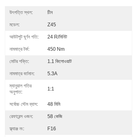
উৎপত্তি স্থল:
চীন
মডেল:
Z45
আউটপুট ঘূর্ণন গতি:
24 R/মিনিট
নামমাত্র টর্ক:
450 Nm
মোটর শক্তি:
1.1 কিলোওয়াট
নামমাত্র বর্তমান:
5.3A
ম্যানুয়াল গতির
1:1
অনুপাত:
সর্বোচ্চ স্টেম ব্যাস:
48 মিমি
রেফারেন্স ওজন:
58 কেজি
ফ্ল্যাঞ্জ নং:
F16