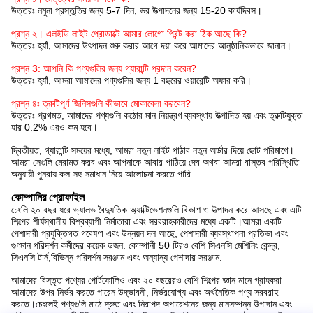
উত্তরঃ নমুনা প্রস্তুতির জন্য 5-7 দিন, ভর উত্পাদনের জন্য 15-20 কার্যদিবস।
প্রশ্ন ২। এলইডি লাইট প্রোডাক্টে আমার লোগো প্রিন্ট করা ঠিক আছে কি?
উত্তরঃ হ্যাঁ, আমাদের উৎপাদন শুরু করার আগে দয়া করে আমাদের আনুষ্ঠানিকভাবে জানান।
প্রশ্ন 3: আপনি কি পণ্যগুলির জন্য গ্যারান্টি প্রদান করেন?
উত্তরঃ হ্যাঁ, আমরা আমাদের পণ্যগুলির জন্য 1 বছরের ওয়ারেন্টি অফার করি।
প্রশ্ন ৪ঃ ত্রুটিপূর্ণ জিনিসগুলি কীভাবে মোকাবেলা করবেন?
উত্তরঃ প্রথমত, আমাদের পণ্যগুলি কঠোর মান নিয়ন্ত্রণ ব্যবস্থায় উত্পাদিত হয় এবং ত্রুটিযুক্ত
হার 0.2% এরও কম হবে।
দ্বিতীয়ত, গ্যারান্টি সময়ের মধ্যে, আমরা নতুন লাইট পাঠাব নতুন অর্ডার দিয়ে ছোট পরিমাণে।
আমরা সেগুলি মেরামত করব এবং আপনাকে আবার পাঠিয়ে দেব অথবা আমরা বাস্তব পরিস্থিতি
অনুযায়ী পুনরায় কল সহ সমাধান নিয়ে আলোচনা করতে পারি.
কোম্পানির প্রোফাইল
চেংলি ২০ বছর ধরে ভ্যালভ বৈদ্যুতিক অ্যাক্টিভেশনগুলি বিকাশ ও উত্পাদন করে আসছে এবং এটি
শিল্পের শীর্ষস্থানীয় বিশ্বব্যাপী নির্মাতারা এবং সরবরাহকারীদের মধ্যে একটি।আমরা একটি
পেশাদারী প্রযুক্তিগত গবেষণা এবং উন্নয়ন দল আছে, পেশাদারী ব্যবস্থাপনা প্রতিভা এবং
গুণমান পরিদর্শন কর্মীদের কয়েক ডজন. কোম্পানী 50 টিরও বেশি সিএনসি মেশিনিং কেন্দ্র,
সিএনসি টার্ন,বিভিন্ন পরিদর্শন সরঞ্জাম এবং অন্যান্য পেশাদার সরঞ্জাম.
আমাদের বিস্তৃত পণ্যের পোর্টফোলিও এবং ২০ বছরেরও বেশি শিল্পের জ্ঞান মানে গ্রাহকরা
আমাদের উপর নির্ভর করতে পারেন উদ্ভাবনী, নির্ভরযোগ্য এবং অর্থনৈতিক পণ্য সরবরাহ
করতে।চেংলেই পণ্যগুলি মাঠে দ্রুত এবং নিরাপদ অপারেশনের জন্য মানসম্পন্ন উপাদান এবং