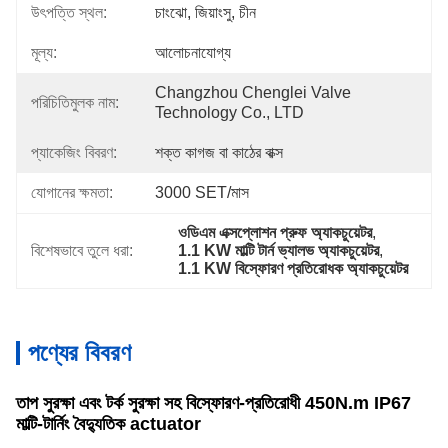
উৎপত্তি স্থল:
চাংঝো, জিয়াংসু, চীন
মূল্য:
আলোচনাযোগ্য
Changzhou Chenglei Valve 
পরিচিতিমুলক নাম:
Technology Co., LTD
প্যাকেজিং বিবরণ:
শক্ত কাগজ বা কাঠের বাক্স
যোগানের ক্ষমতা:
3000 SET/মাস
ওডিএম এক্সপ্লোশন প্রুফ অ্যাকচুয়েটর
, 
বিশেষভাবে তুলে ধরা:
1.1 KW মাল্টি টার্ন ভ্যালভ অ্যাকচুয়েটর
, 
1.1 KW বিস্ফোরণ প্রতিরোধক অ্যাকচুয়েটর
পণ্যের বিবরণ
তাপ সুরক্ষা এবং টর্ক সুরক্ষা সহ বিস্ফোরণ-প্রতিরোধী 450N.m IP67
মাল্টি-টার্নিং বৈদ্যুতিক actuator